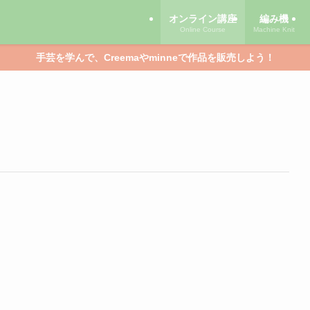
オンライン講座
編み機
Online Course
Machine Knit
手芸を学んで、Creemaやminneで作品を販売しよう！