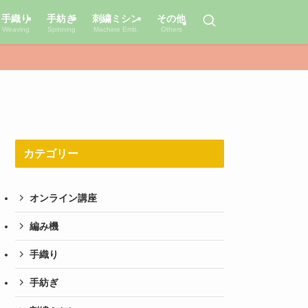
手織り
手紡ぎ
刺繍ミシン
その他
Weaving
Spinning
Machine Emb.
Others
カテゴリー
オンライン講座
編み機
手織り
手紡ぎ