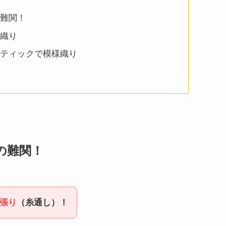
難関！
織り
ティックで模様織り
の難関！
張り
（糸通し）！