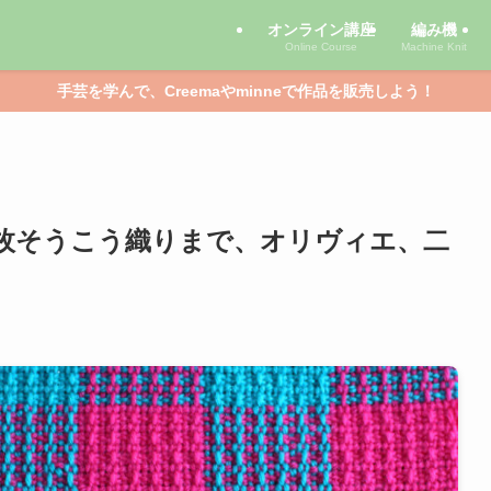
オンライン講座
編み機
Online Course
Machine Knit
手芸を学んで、Creemaやminneで作品を販売しよう！
枚そうこう織りまで、オリヴィエ、二