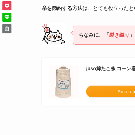
糸を節約する方法
は、とても役立ったと
ちなみに、「
裂き織り
」
jbso綿たこ糸 コーン
Amazon