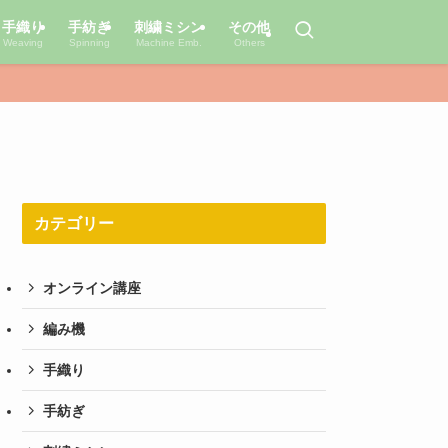
手織り
手紡ぎ
刺繍ミシン
その他
Weaving
Spinning
Machine Emb.
Others
カテゴリー
オンライン講座
編み機
手織り
手紡ぎ